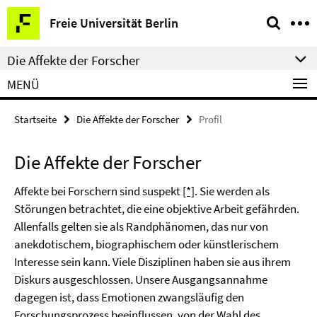
Springe
Service-
Freie Universität Berlin
direkt
Navigation
zu
Die Affekte der Forscher
Inhalt
MENÜ
Startseite
Die Affekte der Forscher
Profil
Die Affekte der Forscher
Affekte bei Forschern sind suspekt
[*]
. Sie werden als
Störungen betrachtet, die eine objektive Arbeit gefährden.
Allenfalls gelten sie als Randphänomen, das nur von
anekdotischem, biographischem oder künstlerischem
Interesse sein kann. Viele Disziplinen haben sie aus ihrem
Diskurs ausgeschlossen. Unsere Ausgangsannahme
dagegen ist, dass Emotionen zwangsläufig den
Forschungsprozess beeinflussen, von der Wahl des