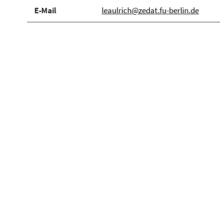
E-Mail
leaulrich@zedat.fu-berlin.de