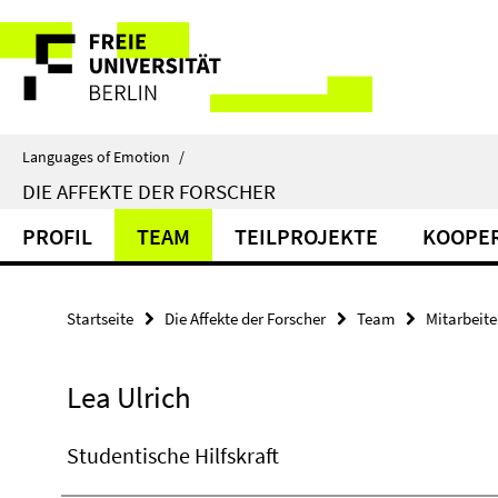
Springe
Service-
direkt
zu
Navigation
Inhalt
Languages of Emotion
/
DIE AFFEKTE DER FORSCHER
PROFIL
TEAM
TEILPROJEKTE
KOOPE
Startseite
Die Affekte der Forscher
Team
Mitarbeite
Lea Ulrich
Studentische Hilfskraft