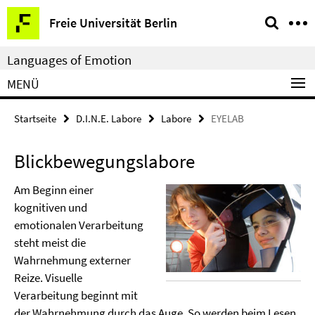
Springe
Service-
Freie Universität Berlin
direkt
Navigation
zu
Languages of Emotion
Inhalt
MENÜ
Startseite
D.I.N.E. Labore
Labore
EYELAB
Blickbewegungslabore
Am Beginn einer
kognitiven und
emotionalen Verarbeitung
steht meist die
Wahrnehmung externer
Reize. Visuelle
Verarbeitung beginnt mit
der Wahrnehmung durch das Auge. So werden beim Lesen