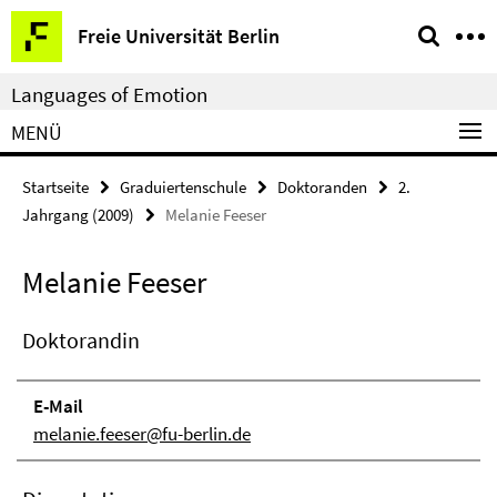
Springe
Service-
Freie Universität Berlin
direkt
Navigation
zu
Languages of Emotion
Inhalt
MENÜ
Startseite
Graduiertenschule
Doktoranden
2.
Jahrgang (2009)
Melanie Feeser
Melanie Feeser
Doktorandin
E-Mail
melanie.feeser@fu-berlin.de