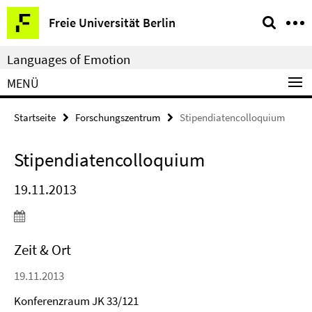
Springe
Service-
Freie Universität Berlin
direkt
Navigation
zu
Languages of Emotion
Inhalt
MENÜ
Startseite
Forschungszentrum
Stipendiatencolloquium
Stipendiatencolloquium
19.11.2013
Zeit & Ort
19.11.2013
Konferenzraum JK 33/121