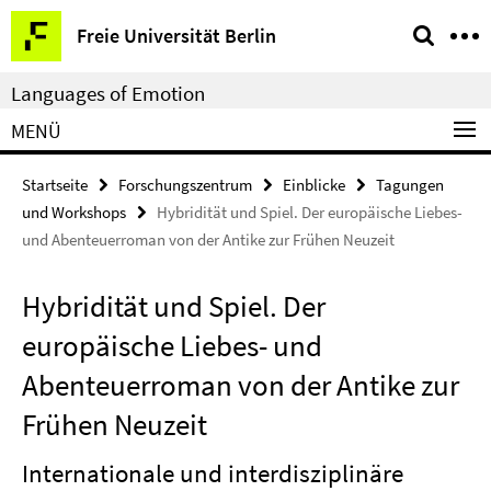
Springe
Service-
Freie Universität Berlin
direkt
Navigation
zu
Languages of Emotion
Inhalt
MENÜ
Startseite
Forschungszentrum
Einblicke
Tagungen
und Workshops
Hybridität und Spiel. Der europäische Liebes-
und Abenteuerroman von der Antike zur Frühen Neuzeit
Hybridität und Spiel. Der
europäische Liebes- und
Abenteuerroman von der Antike zur
Frühen Neuzeit
Internationale und interdisziplinäre