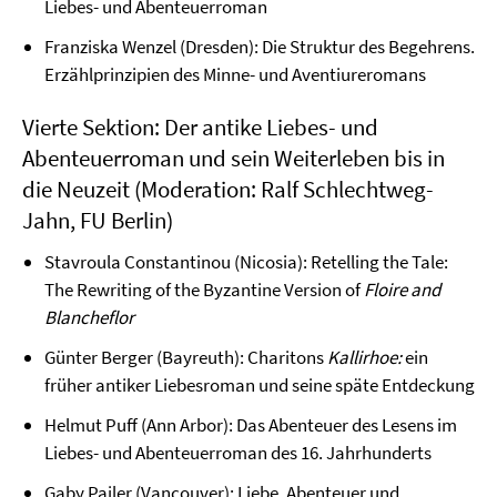
Liebes- und Abenteuerroman
Franziska Wenzel (Dresden): Die Struktur des Begehrens.
Erzählprinzipien des Minne- und Aventiureromans
Vierte Sektion: Der antike Liebes- und
Abenteuerroman und sein Weiterleben bis in
die Neuzeit (Moderation: Ralf Schlechtweg-
Jahn, FU Berlin)
Stavroula Constantinou (Nicosia): Retelling the Tale:
The Rewriting of the Byzantine Version of
Floire and
Blancheflor
Günter Berger (Bayreuth): Charitons
Kallirhoe:
ein
früher antiker Liebesroman und seine späte Entdeckung
Helmut Puff (Ann Arbor): Das Abenteuer des Lesens im
Liebes- und Abenteuerroman des 16. Jahrhunderts
Gaby Pailer (Vancouver): Liebe, Abenteuer und