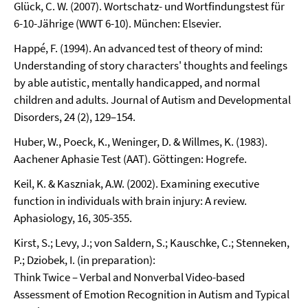
Glück, C. W. (2007). Wortschatz- und Wortfindungstest für
6-10-Jährige (WWT 6-10). München: Elsevier.
Happé, F. (1994). An advanced test of theory of mind:
Understanding of story characters' thoughts and feelings
by able autistic, mentally handicapped, and normal
children and adults. Journal of Autism and Developmental
Disorders, 24 (2), 129–154.
Huber, W., Poeck, K., Weninger, D. & Willmes, K. (1983).
Aachener Aphasie Test (AAT). Göttingen: Hogrefe.
Keil, K. & Kaszniak, A.W. (2002). Examining executive
function in individuals with brain injury: A review.
Aphasiology, 16, 305-355.
Kirst, S.; Levy, J.; von Saldern, S.; Kauschke, C.; Stenneken,
P.; Dziobek, I. (in preparation):
Think Twice – Verbal and Nonverbal Video-based
Assessment of Emotion Recognition in Autism and Typical