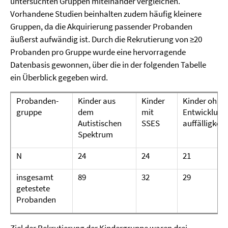
untersuchten Gruppen miteinander vergleichen.
Vorhandene Studien beinhalten zudem häufig kleinere
Gruppen, da die Akquirierung passender Probanden
äußerst aufwändig ist. Durch die Rekrutierung von ≥20
Probanden pro Gruppe wurde eine hervorragende
Datenbasis gewonnen, über die in der folgenden Tabelle
ein Überblick gegeben wird.
Probanden-
Kinder aus
Kinder
Kinder ohne
gruppe
dem
mit
Entwicklung
Autistischen
SSES
auffälligkeit
Spektrum
N
24
24
21
insgesamt
89
32
29
getestete
Probanden