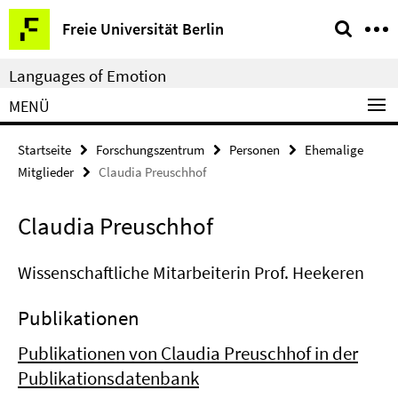
Springe
Service-
Freie Universität Berlin
direkt
Navigation
zu
Languages of Emotion
Inhalt
MENÜ
Startseite
Forschungszentrum
Personen
Ehemalige
Mitglieder
Claudia Preuschhof
Claudia Preuschhof
Wissenschaftliche Mitarbeiterin Prof. Heekeren
Publikationen
Publikationen von Claudia Preuschhof in der
Publikationsdatenbank