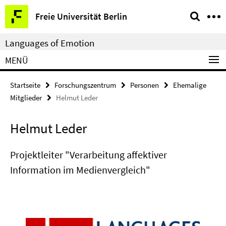
Springe
Service-
Freie Universität Berlin
direkt
Navigation
zu
Languages of Emotion
Inhalt
MENÜ
Startseite
Forschungszentrum
Personen
Ehemalige
Mitglieder
Helmut Leder
Helmut Leder
Projektleiter "Verarbeitung affektiver
Information im Medienvergleich"