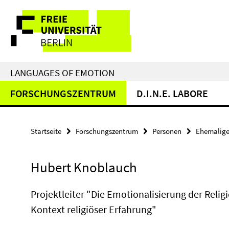
Springe
Service-
direkt
zu
Navigation
Inhalt
LANGUAGES OF EMOTION
FORSCHUNGSZENTRUM
D.I.N.E. LABORE
Startseite
Forschungszentrum
Personen
Ehemalige
Hubert Knoblauch
Projektleiter "Die Emotionalisierung der Relig
Kontext religiöser Erfahrung"