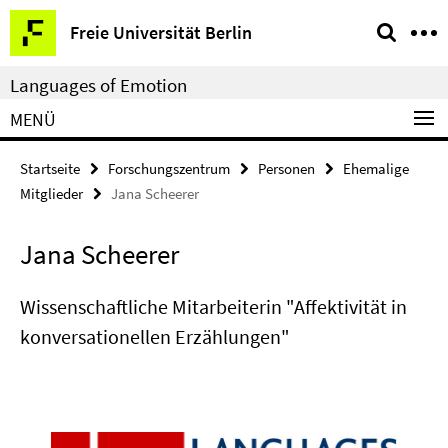
Springe
Service-
Freie Universität Berlin
direkt
Navigation
zu
Languages of Emotion
Inhalt
MENÜ
Startseite
Forschungszentrum
Personen
Ehemalige
Mitglieder
Jana Scheerer
Jana Scheerer
Wissenschaftliche Mitarbeiterin "Affektivität in
konversationellen Erzählungen"