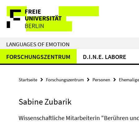
Springe
Service-
direkt
zu
Navigation
Inhalt
LANGUAGES OF EMOTION
FORSCHUNGSZENTRUM
D.I.N.E. LABORE
Startseite
Forschungszentrum
Personen
Ehemalige
Sabine Zubarik
Wissenschaftliche Mitarbeiterin "Berühren und