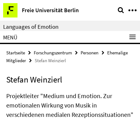
Springe
Service-
Freie Universität Berlin
direkt
Navigation
zu
Languages of Emotion
Inhalt
MENÜ
Startseite
Forschungszentrum
Personen
Ehemalige
Mitglieder
Stefan Weinzierl
Stefan Weinzierl
Projektleiter "Medium und Emotion. Zur
emotionalen Wirkung von Musik in
verschiedenen medialen Rezeptionssituationen"