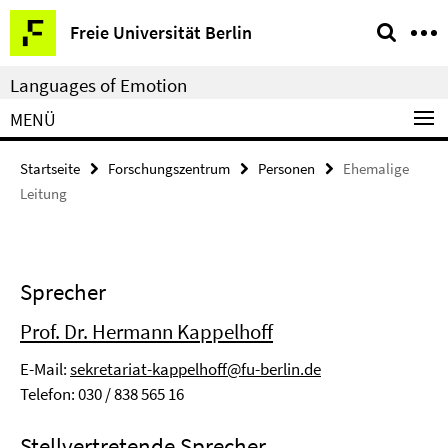
Springe
Service-
Freie Universität Berlin
direkt
Navigation
zu
Languages of Emotion
Inhalt
MENÜ
Startseite
Forschungszentrum
Personen
Ehemalige
Leitung
Sprecher
Prof. Dr. Hermann Kappelhoff
E-Mail:
sekretariat-kappelhoff@fu-berlin.de
Telefon: 030 / 838 565 16
Stellvertretende Sprecher