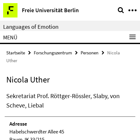
Springe
Service-
Freie Universität Berlin
direkt
Navigation
zu
Languages of Emotion
Inhalt
MENÜ
Startseite
Forschungszentrum
Personen
Nicola
Uther
Nicola Uther
Sekretariat Prof. Röttger-Rössler, Slaby, von
Scheve, Liebal
Adresse
Habelschwerdter Allee 45
Raum JK 33/215