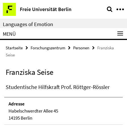
Springe
Service-
Freie Universität Berlin
direkt
Navigation
zu
Languages of Emotion
Inhalt
MENÜ
Startseite
Forschungszentrum
Personen
Franziska
Seise
Franziska Seise
Studentische Hilfskraft Prof. Röttger-Rössler
Adresse
Habelschwerdter Allee 45
14195 Berlin