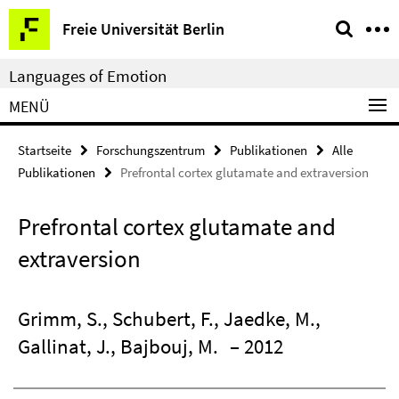
Springe
Service-
Freie Universität Berlin
direkt
Navigation
zu
Languages of Emotion
Inhalt
MENÜ
Startseite
Forschungszentrum
Publikationen
Alle
Publikationen
Prefrontal cortex glutamate and extraversion
Prefrontal cortex glutamate and
extraversion
Grimm, S., Schubert, F., Jaedke, M.,
Gallinat, J., Bajbouj, M.
– 2012