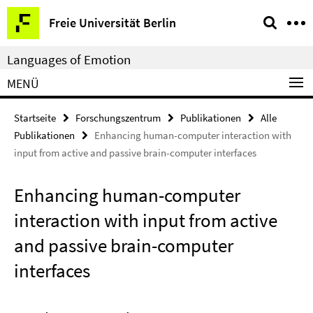
Springe
Service-
Freie Universität Berlin
direkt
Navigation
zu
Languages of Emotion
Inhalt
MENÜ
Startseite
Forschungszentrum
Publikationen
Alle
Publikationen
Enhancing human-computer interaction with
input from active and passive brain-computer interfaces
Enhancing human-computer
interaction with input from active
and passive brain-computer
interfaces