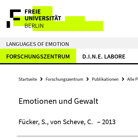
Springe
Service-
direkt
zu
Navigation
Inhalt
LANGUAGES OF EMOTION
FORSCHUNGSZENTRUM
D.I.N.E. LABORE
Startseite
Forschungszentrum
Publikationen
Alle 
Emotionen und Gewalt
Fücker, S., von Scheve, C.
– 2013