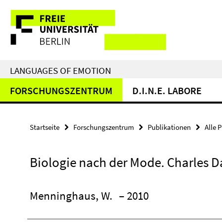
Springe
Service-
direkt
zu
Navigation
Inhalt
LANGUAGES OF EMOTION
FORSCHUNGSZENTRUM
D.I.N.E. LABORE
Startseite
Forschungszentrum
Publikationen
Alle 
Biologie nach der Mode. Charles 
Menninghaus, W.
– 2010