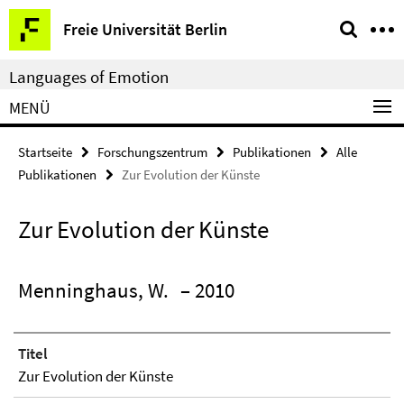
Springe
Service-
Freie Universität Berlin
direkt
Navigation
zu
Languages of Emotion
Inhalt
MENÜ
Startseite
Forschungszentrum
Publikationen
Alle
Publikationen
Zur Evolution der Künste
Zur Evolution der Künste
Menninghaus, W.
– 2010
Titel
Zur Evolution der Künste