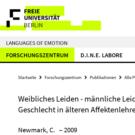
Springe
Service-
direkt
zu
Navigation
Inhalt
LANGUAGES OF EMOTION
FORSCHUNGSZENTRUM
D.I.N.E. LABORE
Startseite
Forschungszentrum
Publikationen
Alle 
Weibliches Leiden - männliche Le
Geschlecht in älteren Affektenlehr
Newmark, C.
– 2009