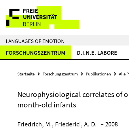
Springe
Service-
direkt
zu
Navigation
Inhalt
LANGUAGES OF EMOTION
FORSCHUNGSZENTRUM
D.I.N.E. LABORE
Startseite
Forschungszentrum
Publikationen
Alle 
Neurophysiological correlates of o
month-old infants
Friedrich, M., Friederici, A. D.
– 2008