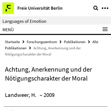
Springe
Service-
Freie Universität Berlin
direkt
Navigation
zu
Languages of Emotion
Inhalt
MENÜ
Startseite
Forschungszentrum
Publikationen
Alle
Publikationen
Achtung, Anerkennung und der
Nötigungscharakter der Moral
Achtung, Anerkennung und der
Nötigungscharakter der Moral
Landweer, H.
– 2009