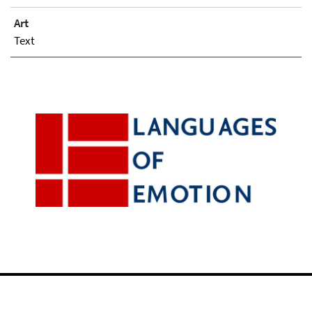
Art
Text