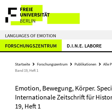
Springe
Service-
direkt
zu
Navigation
Inhalt
LANGUAGES OF EMOTION
FORSCHUNGSZENTRUM
D.I.N.E. LABORE
Startseite
Forschungszentrum
Publikationen
Alle 
Band 19, Heft 1
Emotion, Bewegung, Körper. Specia
Internationale Zeitschrift für His
19, Heft 1