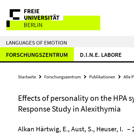
Springe
Service-
direkt
zu
Navigation
Inhalt
LANGUAGES OF EMOTION
FORSCHUNGSZENTRUM
D.I.N.E. LABORE
Startseite
Forschungszentrum
Publikationen
Alle 
Effects of personality on the HPA 
Response Study in Alexithymia
Alkan Härtwig, E., Aust, S., Heuser, I.
– 