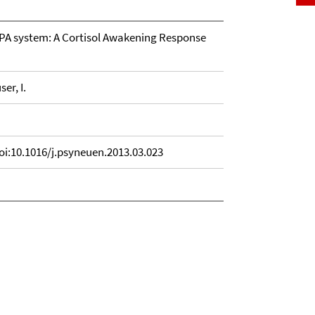
 HPA system: A Cortisol Awakening Response
er, I.
i:10.1016/j.psyneuen.2013.03.023