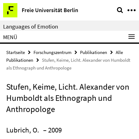
Springe
Service-
Freie Universität Berlin
direkt
Navigation
zu
Languages of Emotion
Inhalt
MENÜ
Startseite
Forschungszentrum
Publikationen
Alle
Publikationen
Stufen, Keime, Licht. Alexander von Humboldt
als Ethnograph und Anthropologe
Stufen, Keime, Licht. Alexander von
Humboldt als Ethnograph und
Anthropologe
Lubrich, O.
– 2009