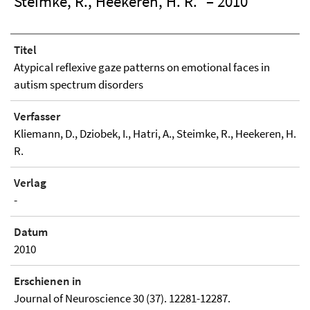
Steimke, R., Heekeren, H. R.
– 2010
Titel
Atypical reflexive gaze patterns on emotional faces in
autism spectrum disorders
Verfasser
Kliemann, D., Dziobek, I., Hatri, A., Steimke, R., Heekeren, H.
R.
Verlag
-
Datum
2010
Erschienen in
Journal of Neuroscience 30 (37). 12281-12287.