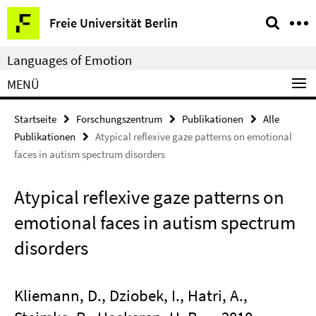
Springe
Service-
Freie Universität Berlin
direkt
Navigation
zu
Languages of Emotion
Inhalt
MENÜ
Startseite
Forschungszentrum
Publikationen
Alle
Publikationen
Atypical reflexive gaze patterns on emotional
faces in autism spectrum disorders
Atypical reflexive gaze patterns on
emotional faces in autism spectrum
disorders
Kliemann, D., Dziobek, I., Hatri, A.,