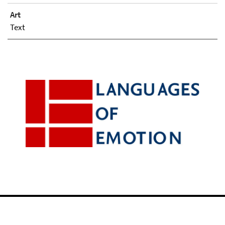
Art
Text