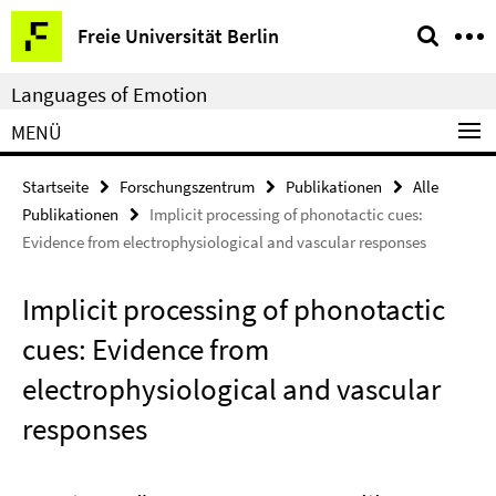
Springe
Service-
Freie Universität Berlin
direkt
Navigation
zu
Languages of Emotion
Inhalt
MENÜ
Startseite
Forschungszentrum
Publikationen
Alle
Publikationen
Implicit processing of phonotactic cues:
Evidence from electrophysiological and vascular responses
Implicit processing of phonotactic
cues: Evidence from
electrophysiological and vascular
responses