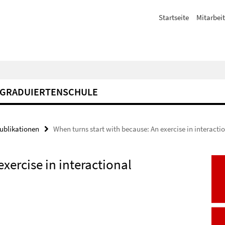
Startseite
Mitarbeit
GRADUIERTENSCHULE
Publikationen
When turns start with because: An exercise in interacti
xercise in interactional