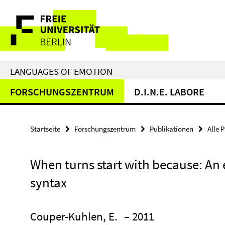
Springe
Service-
direkt
zu
Navigation
Inhalt
LANGUAGES OF EMOTION
FORSCHUNGSZENTRUM
D.I.N.E. LABORE
Startseite
Forschungszentrum
Publikationen
Alle 
When turns start with because: An e
syntax
Couper-Kuhlen, E.
– 2011