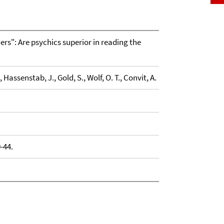
rs": Are psychics superior in reading the
, Hassenstab, J., Gold, S., Wolf, O. T., Convit, A.
-44.