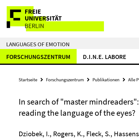
Springe
Service-
direkt
zu
Navigation
Inhalt
LANGUAGES OF EMOTION
FORSCHUNGSZENTRUM
D.I.N.E. LABORE
Startseite
Forschungszentrum
Publikationen
Alle 
In search of "master mindreaders":
reading the language of the eyes?
Dziobek, I., Rogers, K., Fleck, S., Hassenst