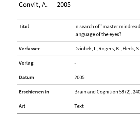
Convit, A.
– 2005
Titel
In search of "master mindreade
language of the eyes?
Verfasser
Dziobek, I., Rogers, K., Fleck, S.
Verlag
-
Datum
2005
Erschienen in
Brain and Cognition 58 (2). 240
Art
Text