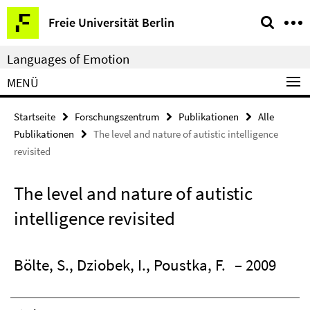
Springe
Service-
Freie Universität Berlin
direkt
Navigation
zu
Languages of Emotion
Inhalt
MENÜ
Startseite
Forschungszentrum
Publikationen
Alle
Publikationen
The level and nature of autistic intelligence
revisited
The level and nature of autistic
intelligence revisited
Bölte, S., Dziobek, I., Poustka, F.
– 2009