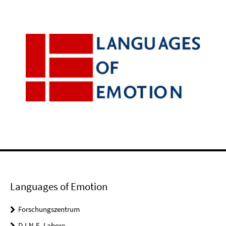
Languages of Emotion
Forschungszentrum
D.I.N.E. Labore