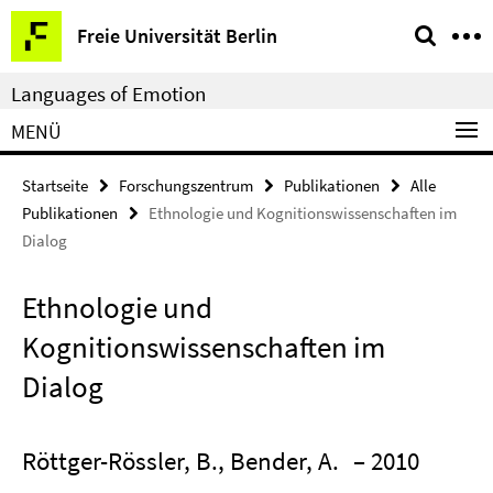
Springe
Service-
Freie Universität Berlin
direkt
Navigation
zu
Languages of Emotion
Inhalt
MENÜ
Startseite
Forschungszentrum
Publikationen
Alle
Publikationen
Ethnologie und Kognitionswissenschaften im
Dialog
Ethnologie und
Kognitionswissenschaften im
Dialog
Röttger-Rössler, B., Bender, A.
– 2010