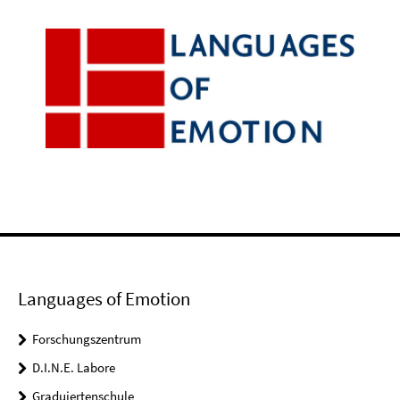
Languages of Emotion
Forschungszentrum
D.I.N.E. Labore
Graduiertenschule