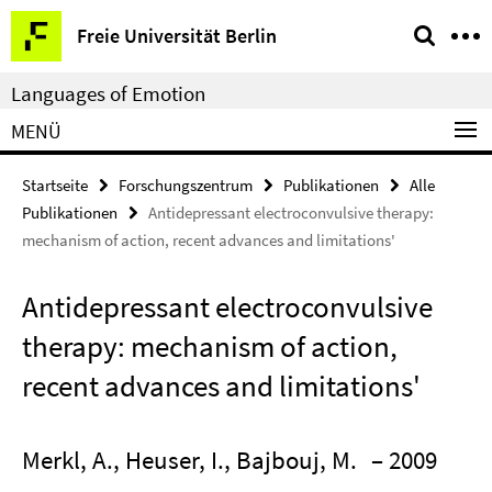
Springe
Service-
Freie Universität Berlin
direkt
Navigation
zu
Languages of Emotion
Inhalt
MENÜ
Startseite
Forschungszentrum
Publikationen
Alle
Publikationen
Antidepressant electroconvulsive therapy:
mechanism of action, recent advances and limitations'
Antidepressant electroconvulsive
therapy: mechanism of action,
recent advances and limitations'
Merkl, A., Heuser, I., Bajbouj, M.
– 2009