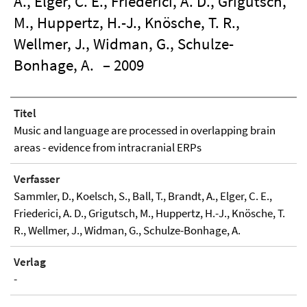
A., Elger, C. E., Friederici, A. D., Grigutsch,
M., Huppertz, H.-J., Knösche, T. R.,
Wellmer, J., Widman, G., Schulze-
Bonhage, A.
– 2009
Titel
Music and language are processed in overlapping brain
areas - evidence from intracranial ERPs
Verfasser
Sammler, D., Koelsch, S., Ball, T., Brandt, A., Elger, C. E.,
Friederici, A. D., Grigutsch, M., Huppertz, H.-J., Knösche, T.
R., Wellmer, J., Widman, G., Schulze-Bonhage, A.
Verlag
-