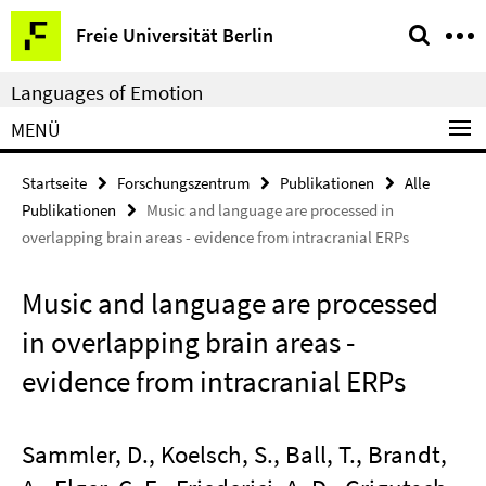
Springe
Service-
Freie Universität Berlin
direkt
Navigation
zu
Languages of Emotion
Inhalt
MENÜ
Startseite
Forschungszentrum
Publikationen
Alle
Publikationen
Music and language are processed in
overlapping brain areas - evidence from intracranial ERPs
Music and language are processed
in overlapping brain areas -
evidence from intracranial ERPs
Sammler, D., Koelsch, S., Ball, T., Brandt,