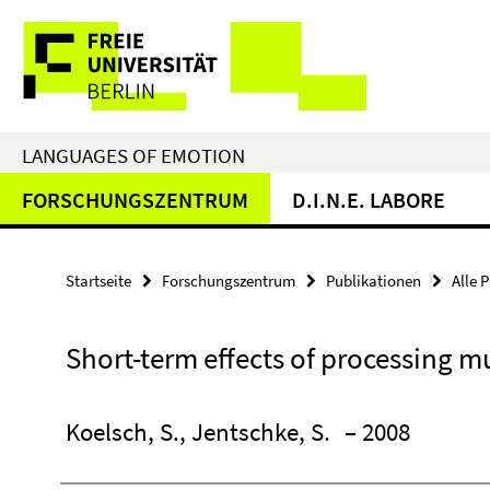
Springe
Service-
direkt
zu
Navigation
Inhalt
LANGUAGES OF EMOTION
FORSCHUNGSZENTRUM
D.I.N.E. LABORE
Startseite
Forschungszentrum
Publikationen
Alle 
Short-term effects of processing m
Koelsch, S., Jentschke, S.
– 2008