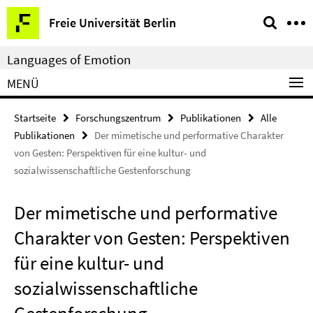
Springe
Service-
Freie Universität Berlin
direkt
Navigation
zu
Languages of Emotion
Inhalt
MENÜ
Startseite
Forschungszentrum
Publikationen
Alle
Publikationen
Der mimetische und performative Charakter
von Gesten: Perspektiven für eine kultur- und
sozialwissenschaftliche Gestenforschung
Der mimetische und performative
Charakter von Gesten: Perspektiven
für eine kultur- und
sozialwissenschaftliche