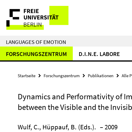
Springe
Service-
direkt
zu
Navigation
Inhalt
LANGUAGES OF EMOTION
FORSCHUNGSZENTRUM
D.I.N.E. LABORE
Startseite
Forschungszentrum
Publikationen
Alle 
Dynamics and Performativity of I
between the Visible and the Invisib
Wulf, C., Hüppauf, B. (Eds.).
– 2009