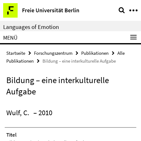
Springe
Service-
Freie Universität Berlin
direkt
Navigation
zu
Languages of Emotion
Inhalt
MENÜ
Startseite
Forschungszentrum
Publikationen
Alle
Publikationen
Bildung – eine interkulturelle Aufgabe
Bildung – eine interkulturelle
Aufgabe
Wulf, C.
– 2010
Titel