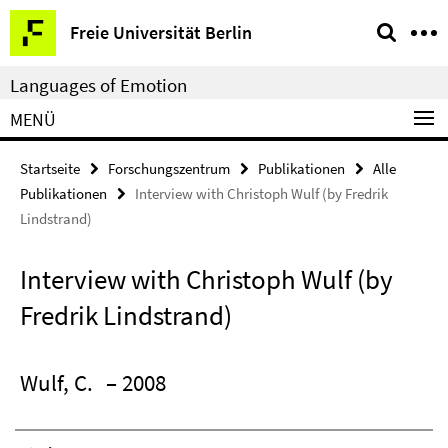
Springe
Service-
Freie Universität Berlin
direkt
Navigation
zu
Languages of Emotion
Inhalt
MENÜ
Startseite
Forschungszentrum
Publikationen
Alle
Publikationen
Interview with Christoph Wulf (by Fredrik
Lindstrand)
Interview with Christoph Wulf (by
Fredrik Lindstrand)
Wulf, C.
– 2008