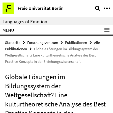
Springe
Service-
Freie Universität Berlin
direkt
Navigation
zu
Languages of Emotion
Inhalt
MENÜ
Startseite
Forschungszentrum
Publikationen
Alle
Publikationen
Globale Lösungen im Bildungssystem der
Weltgesellschaft? Eine kulturtheoretische Analyse des Best
Practice Konzepts in der Erziehungswissenschaft
Globale Lösungen im
Bildungssystem der
Weltgesellschaft? Eine
kulturtheoretische Analyse des Best