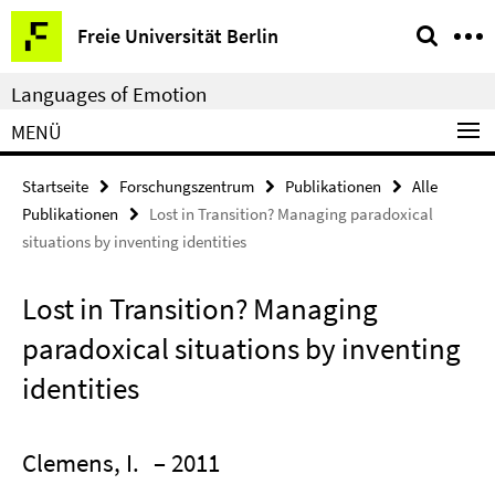
Springe
Service-
Freie Universität Berlin
direkt
Navigation
zu
Languages of Emotion
Inhalt
MENÜ
Startseite
Forschungszentrum
Publikationen
Alle
Publikationen
Lost in Transition? Managing paradoxical
situations by inventing identities
Lost in Transition? Managing
paradoxical situations by inventing
identities
Clemens, I.
– 2011