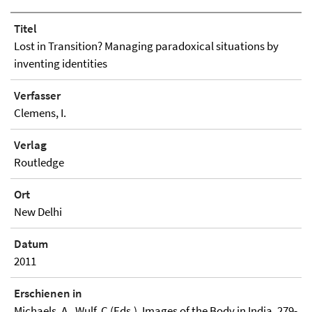
Titel
Lost in Transition? Managing paradoxical situations by
inventing identities
Verfasser
Clemens, I.
Verlag
Routledge
Ort
New Delhi
Datum
2011
Erschienen in
Michaels, A., Wulf, C (Eds.). Images of the Body in India. 279-