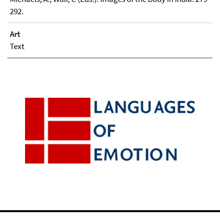
292.
Art
Text