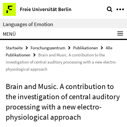
Springe
Service-
Freie Universität Berlin
direkt
Navigation
zu
Languages of Emotion
Inhalt
MENÜ
Startseite
Forschungszentrum
Publikationen
Alle
Publikationen
Brain and Music. A contribution to the
investigation of central auditory processing with a new electro-
physiological approach
Brain and Music. A contribution to
the investigation of central auditory
processing with a new electro-
physiological approach