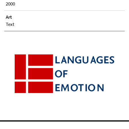
2000
Art
Text