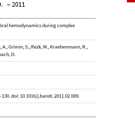
D.
– 2011
rebral hemodynamics during complex
er, A., Grimm, S., Rezk, M., Kraehenmann, R.,
bach, D.
-130. doi: 10.1016/j.bandc.2011.02.009.