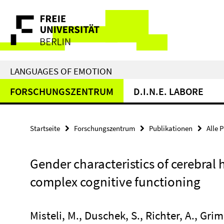
Springe
Service-
direkt
zu
Navigation
Inhalt
LANGUAGES OF EMOTION
FORSCHUNGSZENTRUM
D.I.N.E. LABORE
Startseite
Forschungszentrum
Publikationen
Alle 
Gender characteristics of cerebra
complex cognitive functioning
Misteli, M., Duschek, S., Richter, A., Gr