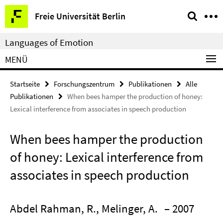
Springe
Service-
Freie Universität Berlin
direkt
Navigation
zu
Languages of Emotion
Inhalt
MENÜ
Startseite
Forschungszentrum
Publikationen
Alle
Publikationen
When bees hamper the production of honey:
Lexical interference from associates in speech production
When bees hamper the production
of honey: Lexical interference from
associates in speech production
Abdel Rahman, R., Melinger, A.
– 2007