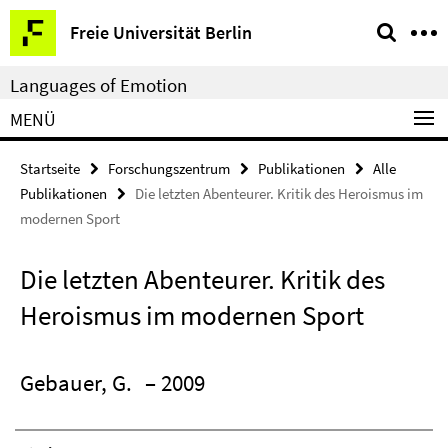
Springe
Service-
Freie Universität Berlin
direkt
Navigation
zu
Languages of Emotion
Inhalt
MENÜ
Startseite
Forschungszentrum
Publikationen
Alle
Publikationen
Die letzten Abenteurer. Kritik des Heroismus im
modernen Sport
Die letzten Abenteurer. Kritik des
Heroismus im modernen Sport
Gebauer, G.
– 2009