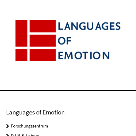
Languages of Emotion
Forschungszentrum
D.I.N.E. Labore