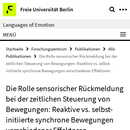
Springe
Service-
Freie Universität Berlin
direkt
Navigation
zu
Languages of Emotion
Inhalt
MENÜ
Startseite
Forschungszentrum
Publikationen
Alle
Publikationen
Die Rolle sensorischer Rückmeldung bei der
zeitlichen Steuerung von Bewegungen: Reaktive vs. selbst-
initiierte synchrone Bewegungen verschiedener Effektoren
Die Rolle sensorischer Rückmeldung
bei der zeitlichen Steuerung von
Bewegungen: Reaktive vs. selbst-
initiierte synchrone Bewegungen