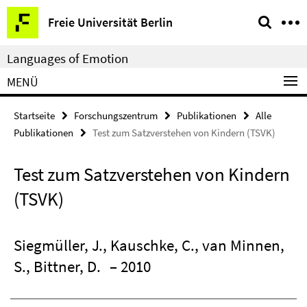
Springe
Service-
Freie Universität Berlin
direkt
Navigation
zu
Languages of Emotion
Inhalt
MENÜ
Startseite
Forschungszentrum
Publikationen
Alle
Publikationen
Test zum Satzverstehen von Kindern (TSVK)
Test zum Satzverstehen von Kindern
(TSVK)
Siegmüller, J., Kauschke, C., van Minnen,
S., Bittner, D.
– 2010