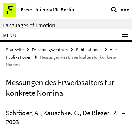
Springe
Service-
Freie Universität Berlin
direkt
Navigation
zu
Languages of Emotion
Inhalt
MENÜ
Startseite
Forschungszentrum
Publikationen
Alle
Publikationen
Messungen des Erwerbsalters für konkrete
Nomina
Messungen des Erwerbsalters für
konkrete Nomina
Schröder, A., Kauschke, C., De Bleser, R.
–
2003