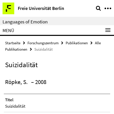
Springe
Service-
Freie Universität Berlin
direkt
Navigation
zu
Languages of Emotion
Inhalt
MENÜ
Startseite
Forschungszentrum
Publikationen
Alle
Publikationen
Suizidalität
Suizidalität
Röpke, S.
– 2008
Titel
Suizidalität